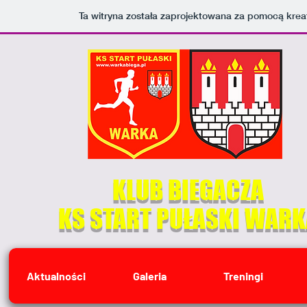
Ta witryna została zaprojektowana za pomocą kre
KLUB BIEGACZA
KS START PUŁASKI
WARK
Aktualności
Galeria
Treningi